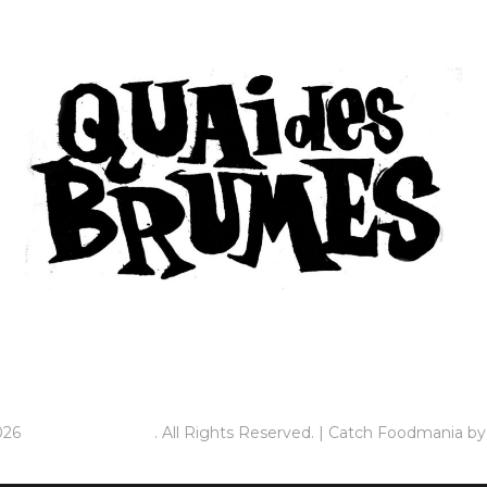
026
Quai des brumes
. All Rights Reserved. | Catch Foodmania b