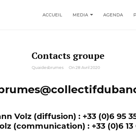
ACCUEIL
MEDIA
AGENDA
Contacts groupe
By
Quaidesbrumes
On
28 Avril 2020
brumes@collectifdubanc
nn Volz (diffusion) : +33 (0)6 95 35
olz (communication) : +33 (0)6 13