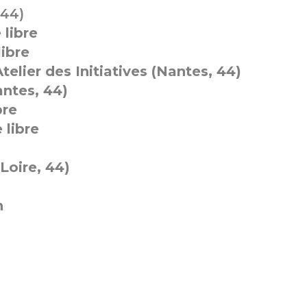
 44)
 libre
libre
Atelier des Initiatives (Nantes, 44)
antes, 44)
bre
 libre
Loire, 44)
h