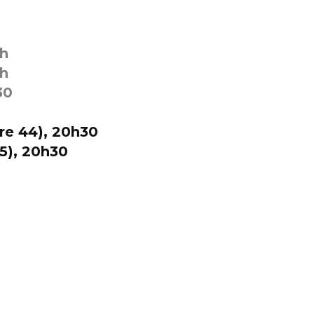
1h
0h
30
dre 44), 20h30
85), 20h30