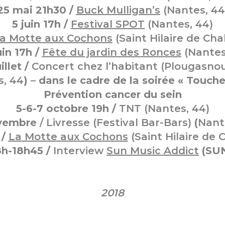
25 mai 21h30 /
Buck Mulligan’s
(Nantes, 44
5 juin 17h /
Festival SPOT
(Nantes, 44)
a Motte aux Cochons
(Saint Hilaire de Cha
uin 17h /
Fête du jardin des Ronces
(Nantes
illet /
Concert chez l’habitant (Plougasnou
, 44
) – dans le cadre de la soirée « Touche
Prévention cancer du sein
5-6-7 octobre 19h /
TNT
(Nantes, 44)
vembre
/
Livresse
(Festival Bar-Bars)
(
Nant
 /
La Motte aux Cochons
(Saint Hilaire de 
h-18h45 /
Interview
Sun Music Addict
(SUN
2018