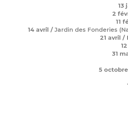
13 
2 fév
11 f
14 avril /
Jardin des Fonderies (Na
21 avril 
12
31 ma
5 octobre