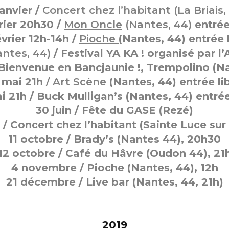
janvier /
Concert chez l’habitant (La Briais,
rier 20h30 /
Mon Oncle
(Nantes, 44)
entrée
évrier 12h-14h /
Pioche
(Nantes, 44) entrée 
ntes, 44)
/ Festival YA KA ! organisé par l’
/ Bienvenue en Bancjaunie !, Trempolino (N
 mai 21h
/ Art Scène
(Nantes, 44) entrée li
i 21h /
Buck Mulligan’s
(Nantes, 44) entrée
30 juin / Fête du GASE (Rezé)
 / Concert chez l’habitant (Sainte Luce sur 
11 octobre / Brady’s (Nantes 44), 20h30
12 octobre / Café du Hâvre (Oudon 44), 21
4 novembre / Pioche (Nantes, 44), 12h
21 décembre / Live bar (Nantes, 44, 21h)
2019