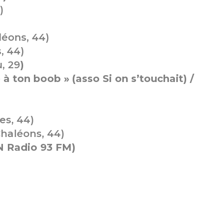
)
léons, 44)
, 44)
, 29
)
 à ton boob » (asso Si on s’touchait) /
es, 44)
Chaléons, 44)
 Radio 93 FM)