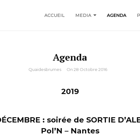
ACCUEIL
MEDIA
AGENDA
P
Agenda
By
Quaidesbrumes
On
28 Octobre 2016
2019
DÉCEMBRE : soirée de SORTIE D’A
Pol’N – Nantes